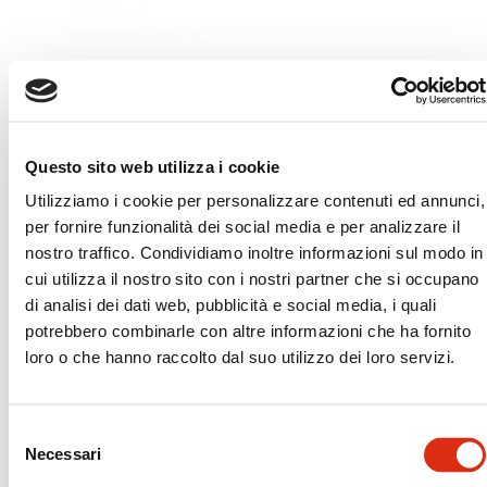
carretera de
camionetas hasta 11t.
Descargue la ficha técnica
Questo sito web utilizza i cookie
Utilizziamo i cookie per personalizzare contenuti ed annunci,
Plataforma
per fornire funzionalità dei social media e per analizzare il
OMARS 2000 25/B
nostro traffico. Condividiamo inoltre informazioni sul modo in
Plataforma de acero
cui utilizza il nostro sito con i nostri partner che si occupano
para cargas pesadas
di analisi dei dati web, pubblicità e social media, i quali
con brazo central ideal
potrebbero combinarle con altre informazioni che ha fornito
para vehículos con 3
loro o che hanno raccolto dal suo utilizzo dei loro servizi.
ejes.
Selezione
Descargue la ficha técnica
Necessari
del
consenso