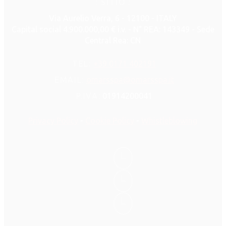
: SITIO :
Via Aurelio Verra, 6 - 12100 - ITALY
Capital social 4.900.000,00 € i.v. - N° REA: 143349 - Sede
Central Rea: CN
TEL:
+39 0171 402191
EMAIL:
omarsspa@omarsspa.it
P.IVA:
01914200041
Privacy Policy
-
Cookie Policy
-
Whistleblowing