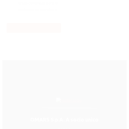
grúas complejas para la
asistencia en carretera.
Descargue la ficha técnica
OMARS S.p.A. A socio unico