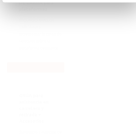
DE CARGA para
plataformas
SEGUNDO NIVEL DE
CARGA para
incrementar la carga de
vehículos sobre la
plataforma deslizante.
Descargue la ficha técnica
GRÚA para
asistencia en
carretera y
retirada +
Accesorios
Suministro y montaje de