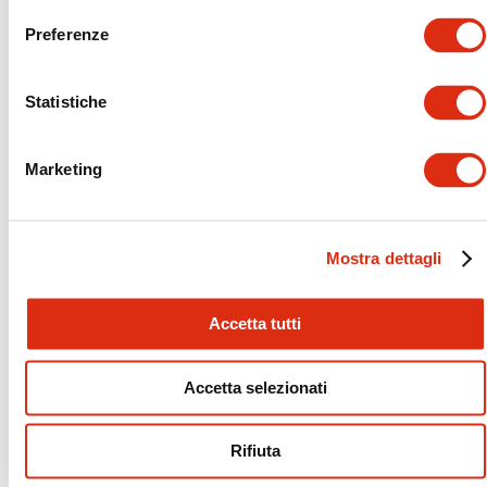
Preferenze
Mire todos los equipos
LOADING
Statistiche
HORCAS, grupos
estabilizantes
Marketing
Variedad completa de
horcas para la asistencia
en carretera de cada
Mostra dettagli
tipo de vehículo.
Accetta tutti
Descargue la ficha técnica
Accetta selezionati
Rifiuta
SEGUNDO NIVEL