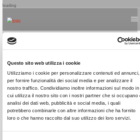
loading
Questo sito web utilizza i cookie
Utilizziamo i cookie per personalizzare contenuti ed annunci,
per fornire funzionalità dei social media e per analizzare il
nostro traffico. Condividiamo inoltre informazioni sul modo in
CONCESIONARIOS
cui utilizza il nostro sito con i nostri partner che si occupano 
OMARS EN EL MUNDO
analisi dei dati web, pubblicità e social media, i quali
potrebbero combinarle con altre informazioni che ha fornito
EN TODAS PARTES USTED ENCONTRARÁ LA
loro o che hanno raccolto dal suo utilizzo dei loro servizi.
AYUDA CORECTA
OMARS S.p.A. A socio unico
Selezione