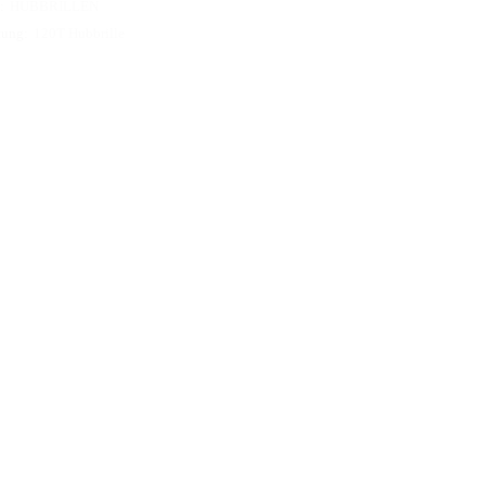
:
HUBBRILLEN
tung:
120T Hubbrille