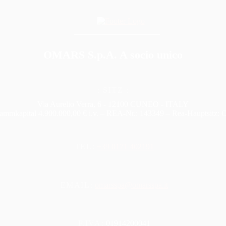
OMARS S.p.A. A socio unico
: SITZ :
Via Aurelio Verra, 6 - 12100 CUNEO - ITALY
ammkapital 4.900.000,00 € i.v. – REA-Nr.: 143349 – Rea-Hauptsitz:
TEL:
+39 0171 402191
EMAIL:
omarsspa@omarsspa.it
P.IVA:
01914200041