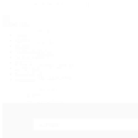
Begin typing your search 
Back
Home
Home
FIRMA
FIRMA
Modelle
AUSRUESTUNG
Modelle
DEALERSHIPS
SOCIAL
AUSRUESTUNG
zweite Hand
KONTAKTE
DEALERSHIPS
SOCIAL
zweite Hand
KONTAKTE