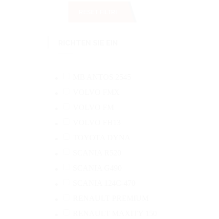
RESET FILTRI
RICHTEN SIE EIN
MB ANTOS 2545
VOLVO FMX
VOLVO FM
VOLVO FH13
TOYOTA DYNA
SCANIA R520
SCANIA G490
SCANIA 124C-470
RENAULT PREMIUM
RENAULT MAXITY 150