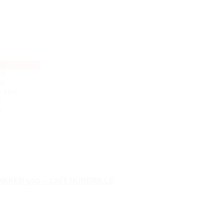
ed
ed
st
 First
Z
A
AKKER 500 – 120T HUBBRILLE